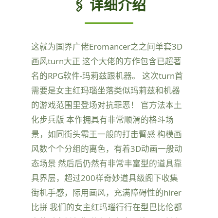
🖇️ 详细介绍
这就为国界广佬Eromancer之之间单套3D
画风turn大正 这个大佬的方作包含已超著
名的RPG软件-玛莉兹跟机器。 这次turn首
需要是女主红玛瑙坐落类似玛莉兹和机器
的游戏范围里登场对抗罪恶！ 官方法本土
化步兵版 本作拥具有非常顺滑的格斗场
景，如同街头霸王一般的打击臂感 构模画
风数个个分组的离色，有着3D动画一般动
态场景 然后后仍然有非常丰富型的道具靠
具界层，超过200样奇妙道具级阁下收集
街机手感，际用画风，充满障碍性的hirer
比拼 我们的女主红玛瑙行行在型巴比伦都