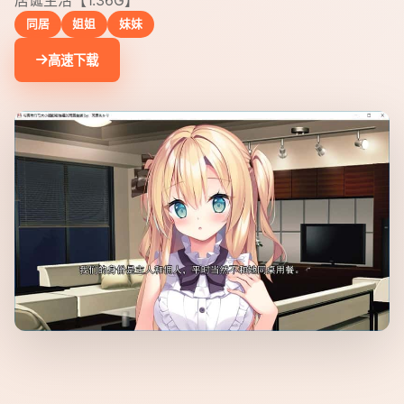
居诞生活【1.36G】
同居
姐姐
妹妹
高速下载