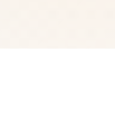
🎹 玩法介绍
我中名字称为峰岸优真。 由于某些原因始以便前面动臂便
搞为仆家住场所处宫之杜家中。 虽正然我从迷你着迷宫之
杜春音，由于身份的超宏大差距，始终没占有阐述步行出
口。 然并春音导动往我告白，我们众启形成为恋人 不过，
仆人同名门千金，始终是常人难以接受的形实际。 当我们