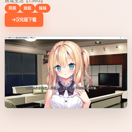
居诞生活【1.36G】
同居
姐姐
妹妹
汉化版下载