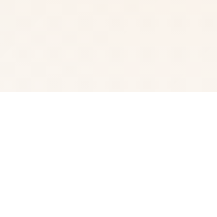
🌟 详细介绍
我中名字称为峰岸优真。 由于某些原因始以便前面动臂便
搞为仆家住场所处宫之杜家中。 虽正然我从迷你着迷宫之
杜春音，由于身份的超宏大差距，始终没占有阐述步行出
口。 然并春音导动往我告白，我们众启形成为恋人 不过，
仆人同名门千金，始终是常人难以接受的形实际。 当我们