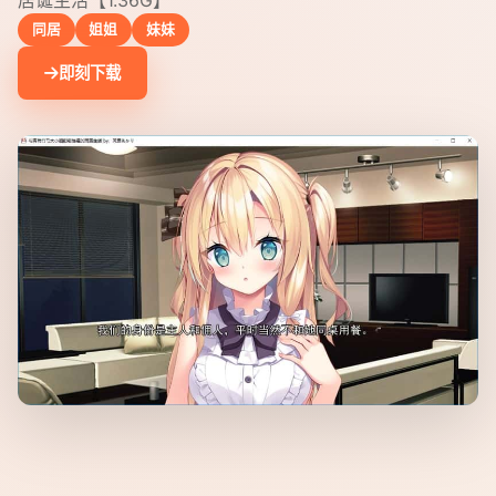
同居
姐姐
妹妹
即刻下载