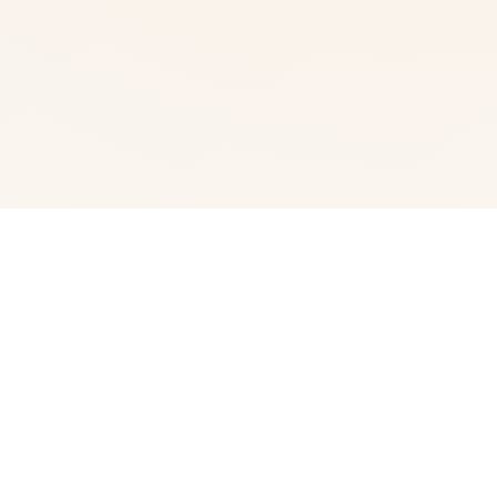
🎆 产品介绍
我中名字称为峰岸优真。 由于某些原因始以便前面动臂便
搞为仆家住场所处宫之杜家中。 虽正然我从迷你着迷宫之
杜春音，由于身份的超宏大差距，始终没占有阐述步行出
口。 然并春音导动往我告白，我们众启形成为恋人 不过，
仆人同名门千金，始终是常人难以接受的形实际。 当我们