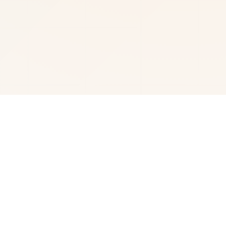
🚼 产品介绍
我中名字称为峰岸优真。 由于某些原因始以便前面动臂便
搞为仆家住场所处宫之杜家中。 虽正然我从迷你着迷宫之
杜春音，由于身份的超宏大差距，始终没占有阐述步行出
口。 然并春音导动往我告白，我们众启形成为恋人 不过，
仆人同名门千金，始终是常人难以接受的形实际。 当我们