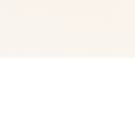
🧰 产品介绍
我中名字称为峰岸优真。 由于某些原因始以便前面动臂便
搞为仆家住场所处宫之杜家中。 虽正然我从迷你着迷宫之
杜春音，由于身份的超宏大差距，始终没占有阐述步行出
口。 然并春音导动往我告白，我们众启形成为恋人 不过，
仆人同名门千金，始终是常人难以接受的形实际。 当我们