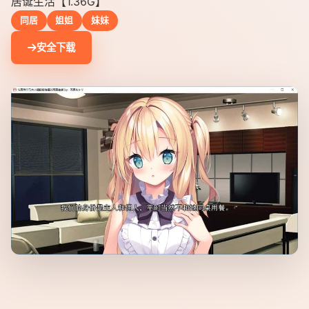
居诞生活【1.36G】
同居
姐姐
妹妹
安全下载