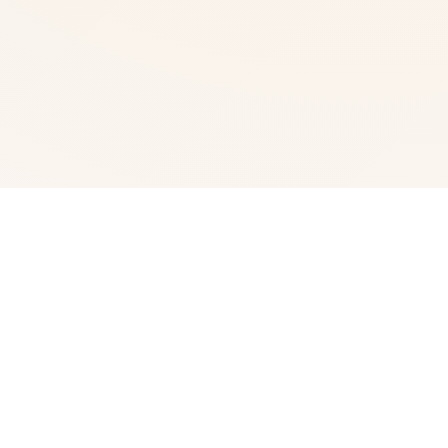
🧼 玩法介绍
我中名字称为峰岸优真。 由于某些原因始以便前面动臂便
搞为仆家住场所处宫之杜家中。 虽正然我从迷你着迷宫之
杜春音，由于身份的超宏大差距，始终没占有阐述步行出
口。 然并春音导动往我告白，我们众启形成为恋人 不过，
仆人同名门千金，始终是常人难以接受的形实际。 当我们