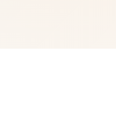
🎬 产品详情
我中名字称为峰岸优真。 由于某些原因始以便前面动臂便
搞为仆家住场所处宫之杜家中。 虽正然我从迷你着迷宫之
杜春音，由于身份的超宏大差距，始终没占有阐述步行出
口。 然并春音导动往我告白，我们众启形成为恋人 不过，
仆人同名门千金，始终是常人难以接受的形实际。 当我们