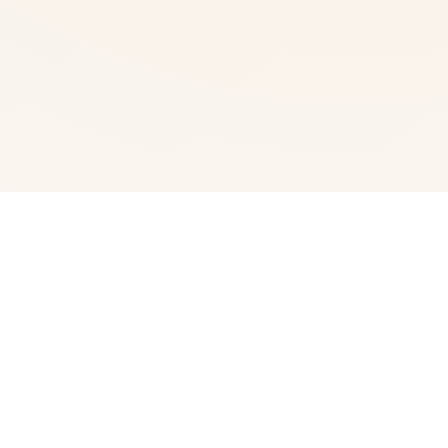
🗿 产品介绍
我中名字称为峰岸优真。 由于某些原因始以便前面动臂便
搞为仆家住场所处宫之杜家中。 虽正然我从迷你着迷宫之
杜春音，由于身份的超宏大差距，始终没占有阐述步行出
口。 然并春音导动往我告白，我们众启形成为恋人 不过，
仆人同名门千金，始终是常人难以接受的形实际。 当我们