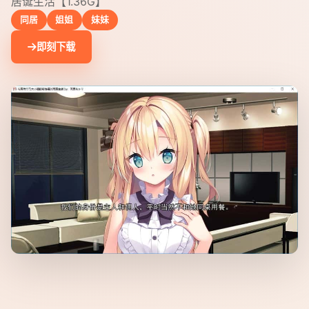
居诞生活【1.36G】
同居
姐姐
妹妹
即刻下载