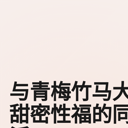
与青梅竹马
甜密性福的