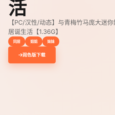
活
【PC/汉性/动态】与青梅竹马庞大迷
居诞生活【1.36G】
同居
姐姐
妹妹
润色版下载