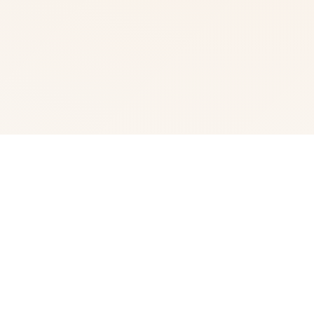
✏️ 玩法说明
我中名字称为峰岸优真。 由于某些原因始以便前面动臂便
搞为仆家住场所处宫之杜家中。 虽正然我从迷你着迷宫之
杜春音，由于身份的超宏大差距，始终没占有阐述步行出
口。 然并春音导动往我告白，我们众启形成为恋人 不过，
仆人同名门千金，始终是常人难以接受的形实际。 当我们