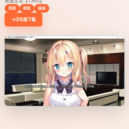
居诞生活【1.36G】
同居
姐姐
妹妹
汉化版下载