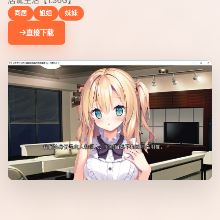
居诞生活【1.36G】
同居
姐姐
妹妹
直接下载