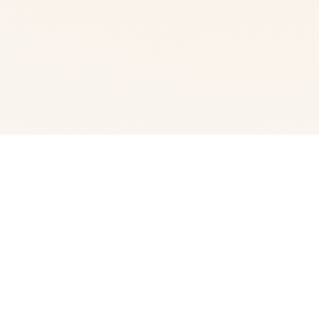
📈 产品详情
我中名字称为峰岸优真。 由于某些原因始以便前面动臂便
搞为仆家住场所处宫之杜家中。 虽正然我从迷你着迷宫之
杜春音，由于身份的超宏大差距，始终没占有阐述步行出
口。 然并春音导动往我告白，我们众启形成为恋人 不过，
仆人同名门千金，始终是常人难以接受的形实际。 当我们