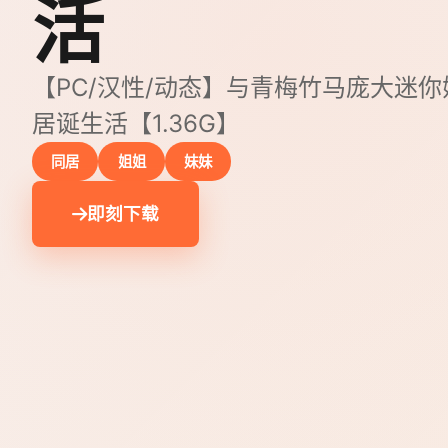
活
【PC/汉性/动态】与青梅竹马庞大迷
居诞生活【1.36G】
同居
姐姐
妹妹
即刻下载