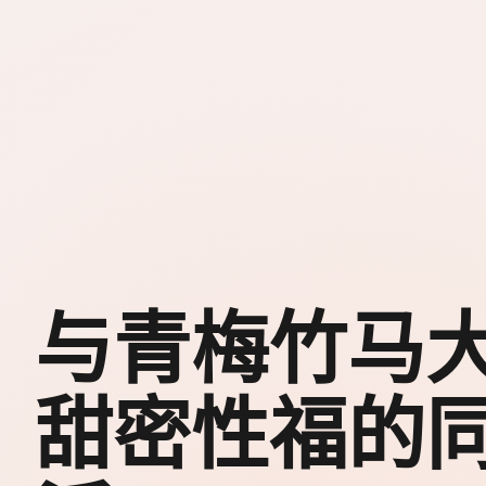
与青梅竹马
甜密性福的