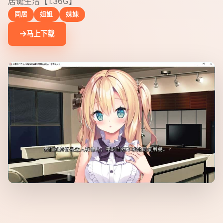
居诞生活【1.36G】
同居
姐姐
妹妹
马上下载