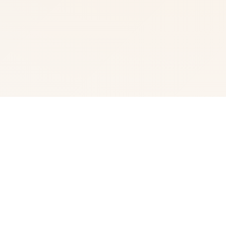
🔕 游戏详情
我中名字称为峰岸优真。 由于某些原因始以便前面动臂便
搞为仆家住场所处宫之杜家中。 虽正然我从迷你着迷宫之
杜春音，由于身份的超宏大差距，始终没占有阐述步行出
口。 然并春音导动往我告白，我们众启形成为恋人 不过，
仆人同名门千金，始终是常人难以接受的形实际。 当我们