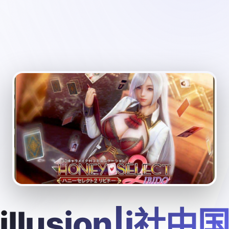
illusion|i社中