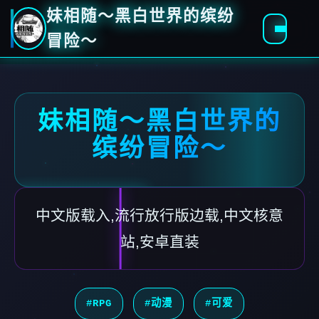
妹相随～黑白世界的缤纷
冒险～
妹相随～黑白世界的
缤纷冒险～
中文版载入,流行放行版边载,中文核意
站,安卓直装
#RPG
#动漫
#可爱