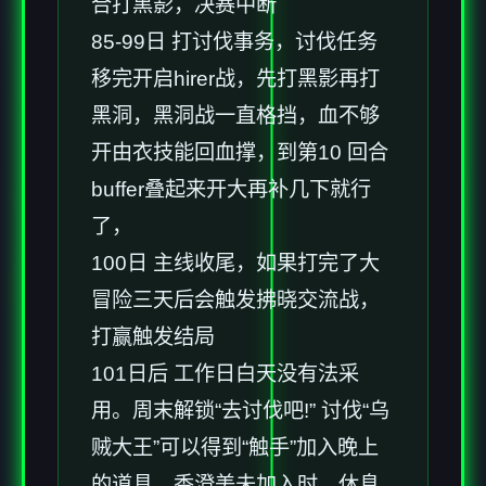
合打黑影，决赛中断
85-99日 打讨伐事务，讨伐任务
移完开启hirer战，先打黑影再打
黑洞，黑洞战一直格挡，血不够
开由衣技能回血撑，到第10 回合
buffer叠起来开大再补几下就行
了，
100日 主线收尾，如果打完了大
冒险三天后会触发拂晓交流战，
打赢触发结局
101日后 工作日白天没有法采
用。周末解锁“去讨伐吧!” 讨伐“乌
贼大王”可以得到“触手”加入晚上
的道具。香澄美未加入时，休息