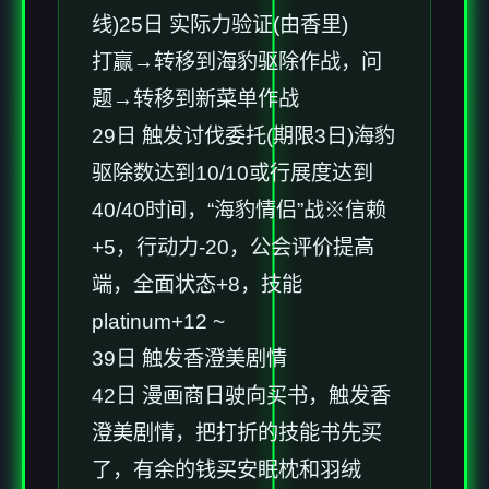
线)25日 实际力验证(由香里)
打赢→转移到海豹驱除作战，问
题→转移到新菜单作战
29日 触发讨伐委托(期限3日)海豹
驱除数达到10/10或行展度达到
40/40时间，“海豹情侣”战※信赖
+5，行动力-20，公会评价提高
端，全面状态+8，技能
platinum+12 ~
39日 触发香澄美剧情
42日 漫画商日驶向买书，触发香
澄美剧情，把打折的技能书先买
了，有余的钱买安眠枕和羽绒