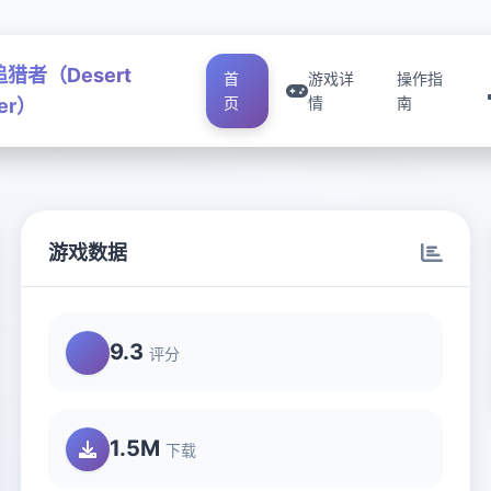
猎者（Desert
首
游戏详
操作指
页
情
南
ker）
游戏数据
9.3
评分
1.5M
下载