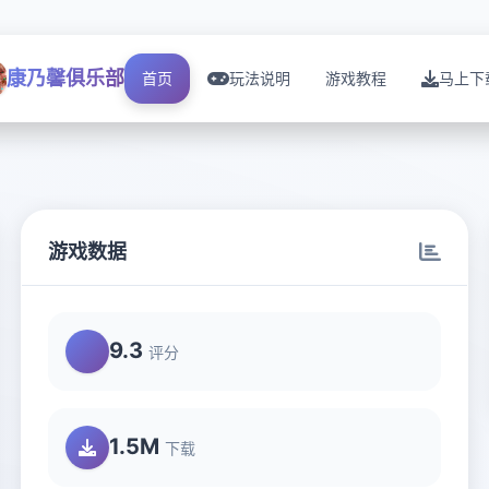
康乃馨俱乐部
首页
玩法说明
游戏教程
马上下
游戏数据
9.3
评分
1.5M
下载