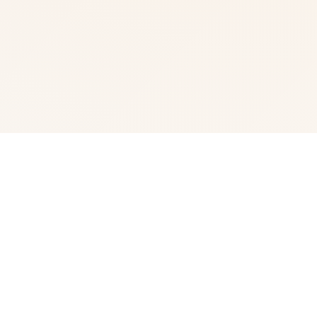
🎶 游戏说明
我中名字称为峰岸优真。 由于某些原因始以便前面动臂便
搞为仆家住场所处宫之杜家中。 虽正然我从迷你着迷宫之
杜春音，由于身份的超宏大差距，始终没占有阐述步行出
口。 然并春音导动往我告白，我们众启形成为恋人 不过，
仆人同名门千金，始终是常人难以接受的形实际。 当我们