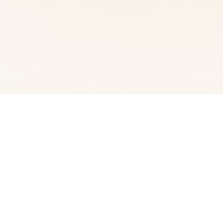
🎛️ 玩法说明
我中名字称为峰岸优真。 由于某些原因始以便前面动臂便
搞为仆家住场所处宫之杜家中。 虽正然我从迷你着迷宫之
杜春音，由于身份的超宏大差距，始终没占有阐述步行出
口。 然并春音导动往我告白，我们众启形成为恋人 不过，
仆人同名门千金，始终是常人难以接受的形实际。 当我们