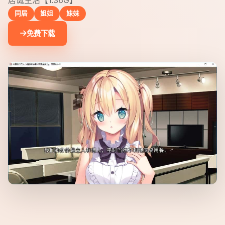
居诞生活【1.36G】
同居
姐姐
妹妹
免费下载